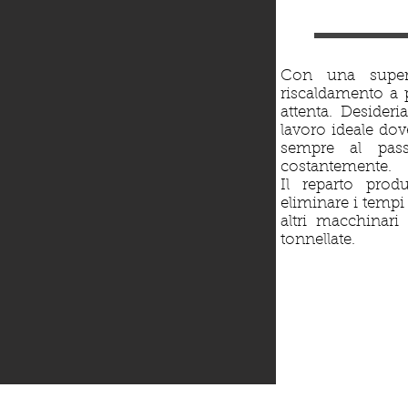
Produ
Con una superf
riscaldamento a
attenta. Desider
lavoro ideale dov
sempre al pas
costantemente.
Il reparto pro
eliminare i tempi
altri macchinari
tonnellate.